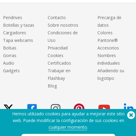
Pendrives
Contacto
Precarga de
Botellas y tazas
Sobre nosotros
datos
Cargadores
Condiciones de
Colores
Tapa webcams
Uso
Pantone®
Bolsas
Privacidad
Accesorios
Gorras
Cookies
Nombres
Audio
Certificados
individuales
Gadgets
Trabajar en
Añadiendo su
Flashbay
logotipo
Blog
Hemos utilizado cookies para ayudar a mejorar este sitio
web. Puede modificar la configuración de sus cookies en
cualquier momento
.
¿Necesita ayuda? Tlf:
(650) 938-3500 (US)
®