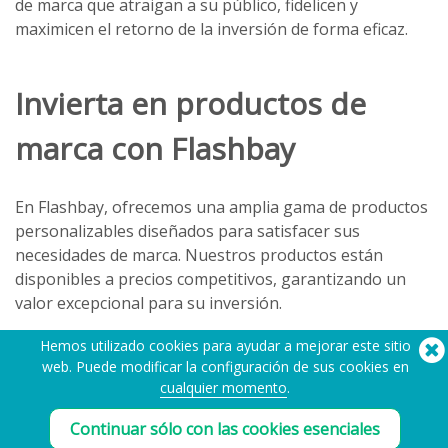
de marca que atraigan a su público, fidelicen y
maximicen el retorno de la inversión de forma eficaz.
Invierta en productos de
marca con Flashbay
En Flashbay, ofrecemos una amplia gama de productos
personalizables diseñados para satisfacer sus
necesidades de marca. Nuestros productos están
disponibles a precios competitivos, garantizando un
valor excepcional para su inversión.
Hemos utilizado cookies para ayudar a mejorar este sitio
Con nuestros rápidos plazos de entrega, puede
web. Puede modificar la configuración de sus cookies en
empezar a aprovechar sus productos promocionales
cualquier momento
.
para generar clientes potenciales e ingresos en tan
sólo 5 días.
Continuar sólo con las cookies esenciales