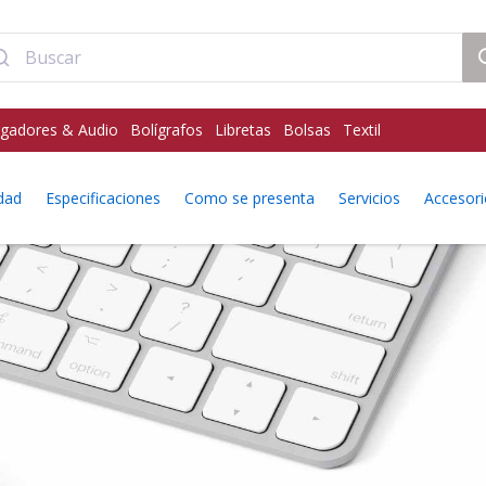
gadores & Audio
Bolígrafos
Libretas
Bolsas
Textil
dad
Especificaciones
Como se presenta
Servicios
Accesori