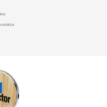
itos
rostática