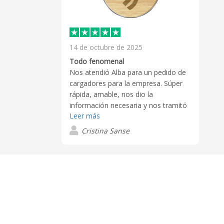
14 de octubre de 2025
Todo fenomenal
Nos atendió Alba para un pedido de
cargadores para la empresa. Súper
rápida, amable, nos dio la
información necesaria y nos tramitó
Leer más
el pedido para que nos entrara en
plazos ajustados para llegar a
Cristina Sanse
tiempo a un evento corporativo. El
producto se ve de calidad y la
personalización ha quedado muy
chula. Lo recomiendo.