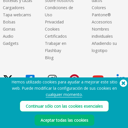
Botellas y tazas
Sobre nosotros
datos
Cargadores
Condiciones de
Colores
Tapa webcams
Uso
Pantone®
Bolsas
Privacidad
Accesorios
Gorras
Cookies
Nombres
Audio
Certificados
individuales
Gadgets
Trabajar en
Añadiendo su
Flashbay
logotipo
Blog
Hemos utilizado cookies para ayudar a mejorar este sitio
web. Puede modificar la configuración de sus cookies en
cualquier momento
.
¿Necesita ayuda? Tlf:
(650) 938-3500 (US)
®
Copyright © 2026 Flashbay
Continuar sólo con las cookies esenciales
Aceptar todas las cookies