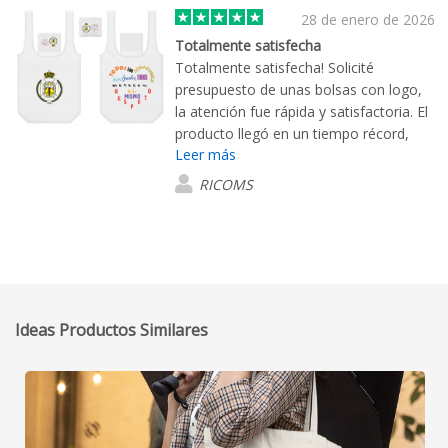
28 de enero de 2026
Totalmente satisfecha
Totalmente satisfecha! Solicité
presupuesto de unas bolsas con logo,
la atención fue rápida y satisfactoria. El
producto llegó en un tiempo récord,
Leer más
perfectamente empaquetado y en
excelentes condiciones. Quiero resaltar
RICOMS
la atención del personal: rápida, ágil y
muy amable, lo que hizo que el proceso
fuera extremadamente fácil. Un servicio
de 10. ¡Repetiré seguro!"
Ideas Productos Similares