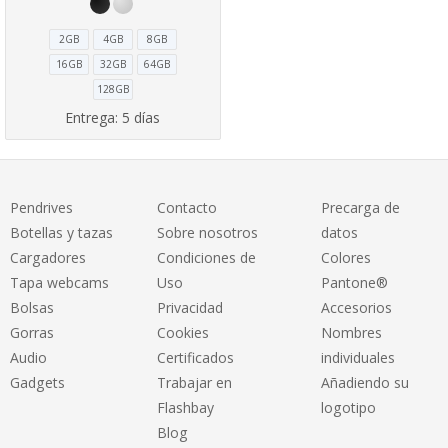
2GB
4GB
8GB
16GB
32GB
64GB
128GB
Entrega:
5 días
Pendrives
Contacto
Precarga de
Botellas y tazas
Sobre nosotros
datos
Cargadores
Condiciones de
Colores
Tapa webcams
Uso
Pantone®
Bolsas
Privacidad
Accesorios
Gorras
Cookies
Nombres
Audio
Certificados
individuales
Gadgets
Trabajar en
Añadiendo su
Flashbay
logotipo
Blog