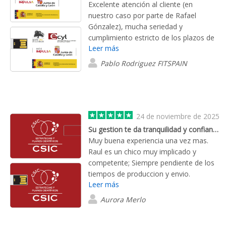
Excelente atención al cliente (en
nuestro caso por parte de Rafael
Gónzalez), mucha seriedad y
cumplimiento estricto de los plazos de
Leer más
entrega comprometidos y excelente
calidad de los productos, respetando
Pablo Rodriguez FITSPAIN
perfectamente los acabados, dando
cumplimiento estricto a las muestras
gráficas incluidas junto con los
presupuestos.
24 de noviembre de 2025
Su gestion te da tranquilidad y confianza
Muy buena experiencia una vez mas.
Raul es un chico muy implicado y
competente; Siempre pendiente de los
tiempos de produccion y envio.
Leer más
Recomiendo esta esta empresa 100%.
Muchas Gracias !!
Aurora Merlo