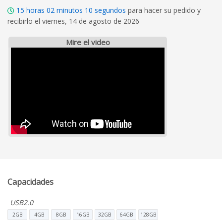
15
horas
02
minutos
09
segundos
para hacer su pedido y
recibirlo el viernes, 14 de agosto de 2026
Mire el video
Capacidades
USB2.0
2GB
4GB
8GB
16GB
32GB
64GB
128GB