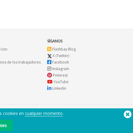
SÍGANOS
 Uso
Flashbay Blog
X (Twitter)
os de los trabajadores
Facebook
Instagram
Pinterest
YouTube
Linkedin
us cookies en
cualquier momento
.
¿Necesita ayuda? Tlf:
(650) 938-3500 (US)
®
Copyright © 2026 Flashbay
kies