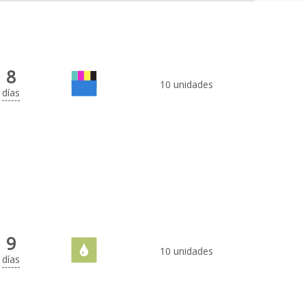
8
10 unidades
días
9
10 unidades
días