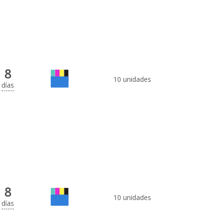
8
10 unidades
días
8
10 unidades
días