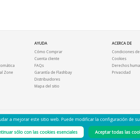
AYUDA
ACERCA DE
Cómo Comprar
Condiciones de
Cuenta cliente
Cookies
tomática
FAQs
Derechos human
al Zone
Garantía de Flashbay
Privacidad
Distribuidores
Mapa del sitio
dar a mejorar este sitio web. Puede modificar la configuración de s
ENVÍAME POR EMAIL EL CATÁLOGO EN PDF
tinuar sólo con las cookies esenciales
Aceptar todas las coo