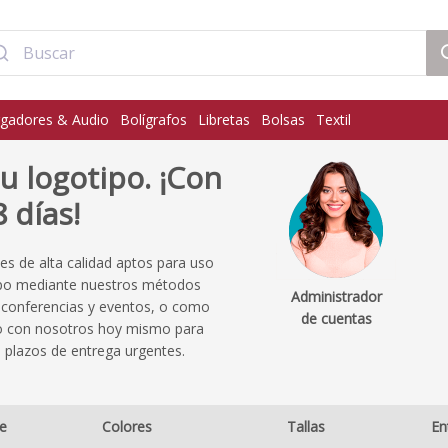
gadores & Audio
Bolígrafos
Libretas
Bolsas
Textil
u logotipo. ¡Con
 días!
es de alta calidad aptos para uso
tipo mediante nuestros métodos
Administrador
n conferencias y eventos, o como
de cuentas
to con nosotros hoy mismo para
s plazos de entrega urgentes.
e
Colores
Tallas
En