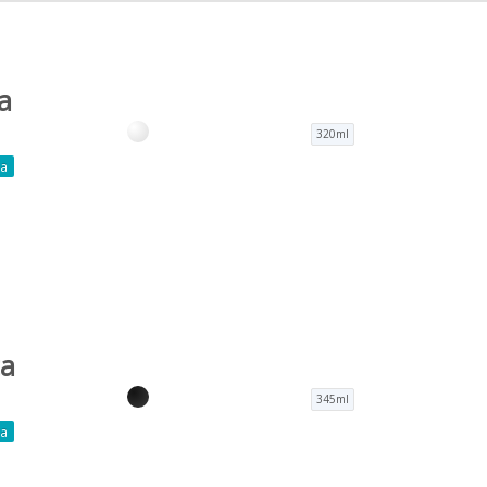
a
320ml
ca
ta
345ml
ca