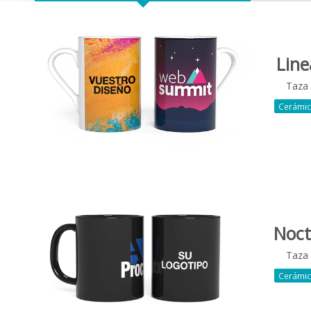
Line
Taza
Cerámi
Noc
Taza
Cerámi