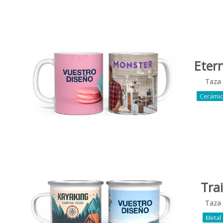
Eter
Taza
Cerámi
Trai
Taza
Metal