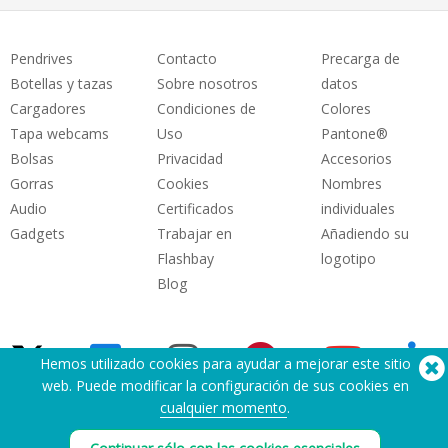
Pendrives
Contacto
Precarga de
Botellas y tazas
Sobre nosotros
datos
Cargadores
Condiciones de
Colores
Tapa webcams
Uso
Pantone®
Bolsas
Privacidad
Accesorios
Gorras
Cookies
Nombres
Audio
Certificados
individuales
Gadgets
Trabajar en
Añadiendo su
Flashbay
logotipo
Blog
Hemos utilizado cookies para ayudar a mejorar este sitio
web. Puede modificar la configuración de sus cookies en
cualquier momento
.
¿Necesita ayuda? Tlf:
(650) 938-3500 (US)
®