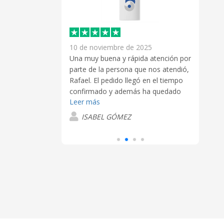
10 de noviembre de 2025
18 d
 buena atención
Una muy buena y rápida atención por
Buena
Lopez, además
parte de la persona que nos atendió,
La at
ápida y eficaz.
Rafael. El pedido llegó en el tiempo
buen
confirmado y además ha quedado
mis 
Leer más
fantástico.
L
ISABEL GÓMEZ