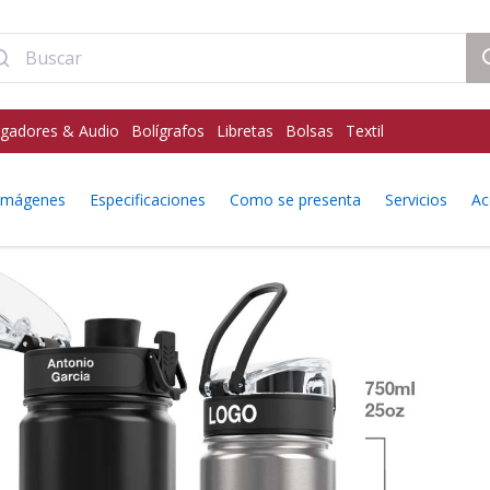
gadores & Audio
Bolígrafos
Libretas
Bolsas
Textil
 imágenes
Especificaciones
Como se presenta
Servicios
Ac