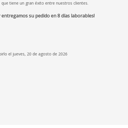
que tiene un gran éxito entre nuestros clientes.
 entregamos su pedido en 8 días laborables!
13 de enero de 2026
Hemos recibido muy
por Andrés Horsey 
de una gestión muy r
birlo el jueves, 20 de agosto de 2026
Interdomicilio