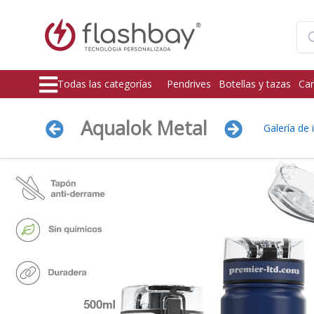
Todas las categorías
Pendrives
Botellas y tazas
Car
Aqualok Metal
Galería de