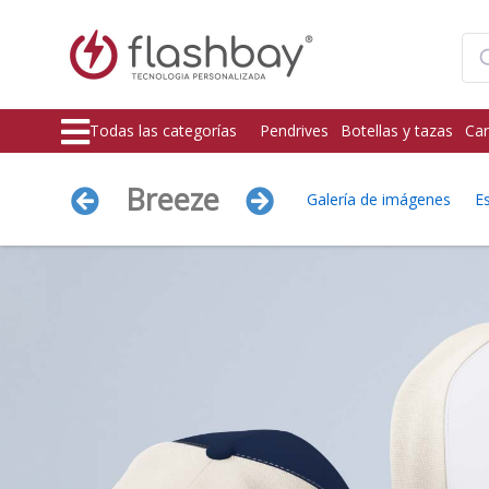
Todas las categorías
Pendrives
Botellas y tazas
Car
Breeze
Galería de imágenes
E