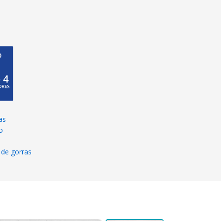
as
o
 de gorras