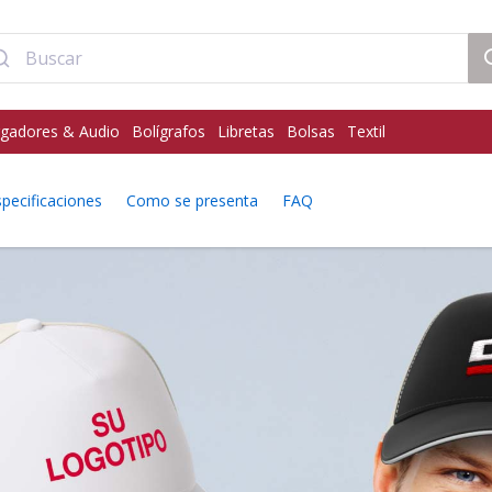
gadores & Audio
Bolígrafos
Libretas
Bolsas
Textil
specificaciones
Como se presenta
FAQ