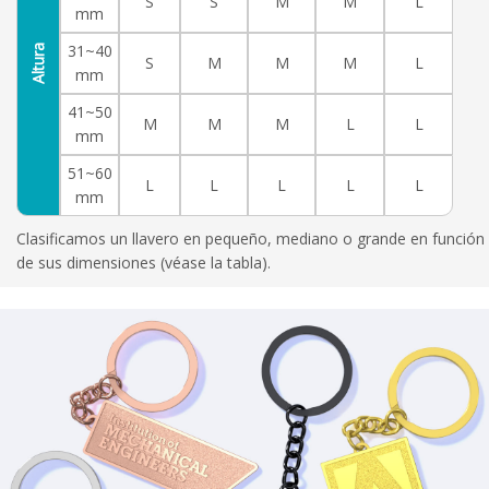
S
S
M
M
L
mm
31~40
Altura
S
M
M
M
L
mm
41~50
M
M
M
L
L
mm
51~60
L
L
L
L
L
mm
Clasificamos un llavero en pequeño, mediano o grande en función
de sus dimensiones (véase la tabla).