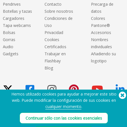
Pendrives
Contacto
Precarga de
Botellas y tazas
Sobre nosotros
datos
Cargadores
Condiciones de
Colores
Tapa webcams
Uso
Pantone®
Bolsas
Privacidad
Accesorios
Gorras
Cookies
Nombres
Audio
Certificados
individuales
Gadgets
Trabajar en
Añadiendo su
Flashbay
logotipo
Blog
Hemos utilizado cookies para ayudar a mejorar este sitio
web. Puede modificar la configuración de sus cookies en
cualquier momento
.
¿Necesita ayuda? Tlf:
(650) 938-3500 (US)
®
Copyright © 2026 Flashbay
Continuar sólo con las cookies esenciales