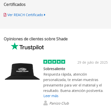
Certificados
Ver REACH Certificado
Opiniones de clientes sobre Shade
29 de julio de 2025
Sobresaliente
Respuesta rápida, atención
personalizada, te envían muestras
previamente para ver el material y el
resultado. Buena atención postventa.
Leer más
Finalmente el resultado es lo que
esperábamos y la calidad del material
Panizo Club
muy bueno en cuanto a calidad/precio.