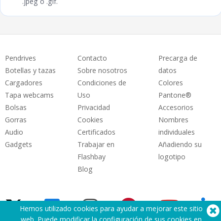
.jpeg o .gif.
Pendrives
Contacto
Precarga de
Botellas y tazas
Sobre nosotros
datos
Cargadores
Condiciones de
Colores
Tapa webcams
Uso
Pantone®
Bolsas
Privacidad
Accesorios
Gorras
Cookies
Nombres
Audio
Certificados
individuales
Gadgets
Trabajar en
Añadiendo su
Flashbay
logotipo
Blog
Hemos utilizado cookies para ayudar a mejorar este sitio
web. Puede modificar la configuración de sus cookies en