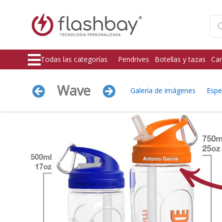
Todas las categorías
Pendrives
Botellas y tazas
Car
Wave
Galería de imágenes
Espe