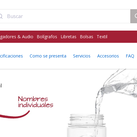
gadores & Audio
Bolígrafos
Libretas
Bolsas
Textil
cificaciones
Como se presenta
Servicios
Accesorios
FAQ