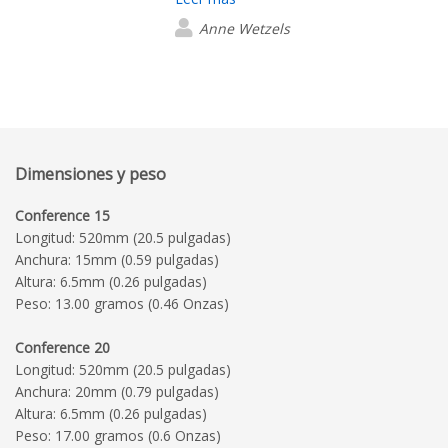
pedido. Y lo más importante: son
Anne Wetzels
productos de muy buena calidad. Un
agradecimiento especial a Rafael G. que
nos ha ayudado en todo el proceso
Dimensiones y peso
Conference 15
Longitud: 520mm (20.5 pulgadas)
Anchura: 15mm (0.59 pulgadas)
Altura: 6.5mm (0.26 pulgadas)
Peso: 13.00 gramos (0.46 Onzas)
Conference 20
Longitud: 520mm (20.5 pulgadas)
Anchura: 20mm (0.79 pulgadas)
Altura: 6.5mm (0.26 pulgadas)
Peso: 17.00 gramos (0.6 Onzas)