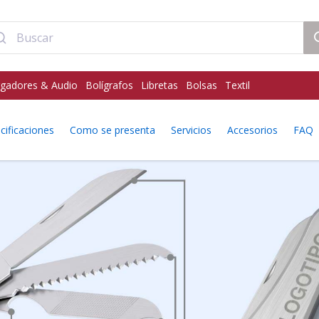
gadores & Audio
Bolígrafos
Libretas
Bolsas
Textil
cificaciones
Como se presenta
Servicios
Accesorios
FAQ