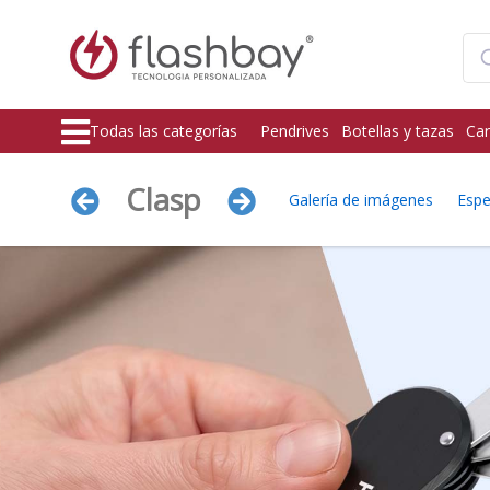
Todas las categorías
Pendrives
Botellas y tazas
Car
Clasp
Galería de imágenes
Espe