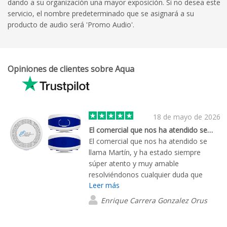
dando a su organización una mayor exposición. Si no desea este
servicio, el nombre predeterminado que se asignará a su
producto de audio será 'Promo Audio'.
Opiniones de clientes sobre Aqua
18 de mayo de 2026
El comercial que nos ha atendido se…
El comercial que nos ha atendido se
llama Martín, y ha estado siempre
súper atento y muy amable
resolviéndonos cualquier duda que
Leer más
teníamos. Es un gusto dar con gente
que te atiende tan rápidamente al
Enrique Carrera Gonzalez Orus
teléfono y te facilita las cosas. Muchas
gracias