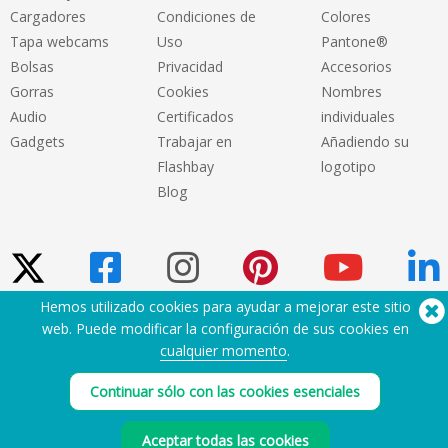
Cargadores
Condiciones de
Colores
Tapa webcams
Uso
Pantone®
Bolsas
Privacidad
Accesorios
Gorras
Cookies
Nombres
Audio
Certificados
individuales
Gadgets
Trabajar en
Añadiendo su
Flashbay
logotipo
Blog
Hemos utilizado cookies para ayudar a mejorar este sitio
web. Puede modificar la configuración de sus cookies en
¿Necesita ayuda? Tlf:
(650) 938-3500 (US)
cualquier momento
.
®
Copyright © 2026 Flashbay
Continuar sólo con las cookies esenciales
Aceptar todas las cookies