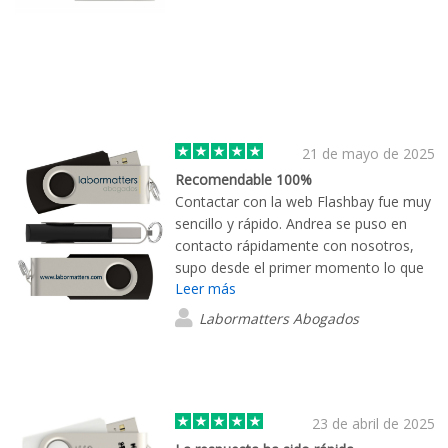
21 de mayo de 2025
Recomendable 100%
Contactar con la web Flashbay fue muy
sencillo y rápido. Andrea se puso en
contacto rápidamente con nosotros,
supo desde el primer momento lo que
Leer más
necesitábamos, nos envió en PDF un
modelo del producto y varias muestras
Labormatters Abogados
a nuestra oficina y, nada más confirmar
la transferencia, la mercancía nos llegó
al día siguiente. Ha sido un verdadero
placer tratar con ella y esperamos
contar con Flashbay en otras
23 de abril de 2025
ocasiones.