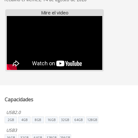
Mire el video
Capacidades
USB2.0
2GB
4GB
8GB
16GB
32GB
64GB
128GB
USB3
16GB
32GB
64GB
128GB
256GB