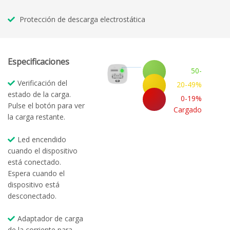
Protección de descarga electrostática
Especificaciones
50-
100%
Verificación del
20-49%
Cargado
estado de la carga.
Cargado
0-19%
Pulse el botón para ver
Cargado
la carga restante.
Led encendido
cuando el dispositivo
está conectado.
Espera cuando el
dispositivo está
desconectado.
Adaptador de carga
de la corriente para