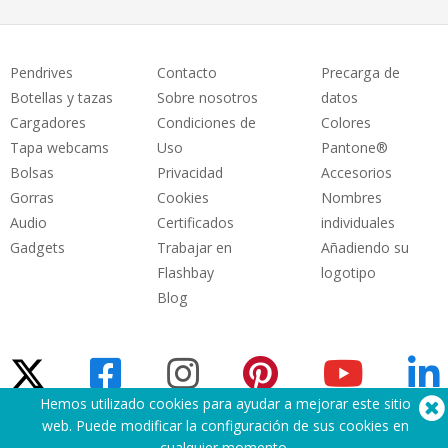
Pendrives
Contacto
Precarga de
Botellas y tazas
Sobre nosotros
datos
Cargadores
Condiciones de
Colores
Tapa webcams
Uso
Pantone®
Bolsas
Privacidad
Accesorios
Gorras
Cookies
Nombres
Audio
Certificados
individuales
Gadgets
Trabajar en
Añadiendo su
Flashbay
logotipo
Blog
Hemos utilizado cookies para ayudar a mejorar este sitio
web. Puede modificar la configuración de sus cookies en
¿Necesita ayuda? Tlf:
(650) 938-3500 (US)
cualquier momento
.