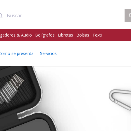
gadores & Audio
Bolígrafos
Libretas
Bolsas
Textil
Como se presenta
Servicios