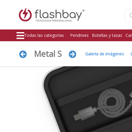
Todas las categorías
Pendrives
Botellas y tazas
Car
Metal S
Galería de imágenes