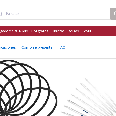
gadores & Audio
Bolígrafos
Libretas
Bolsas
Textil
ficaciones
Como se presenta
FAQ