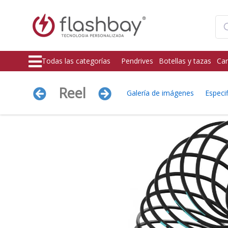
Todas las categorías
Pendrives
Botellas y tazas
Car
Reel
Galería de imágenes
Especi