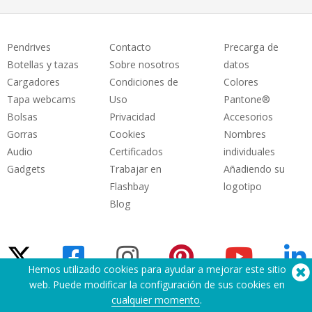
Pendrives
Contacto
Precarga de
Botellas y tazas
Sobre nosotros
datos
Cargadores
Condiciones de
Colores
Tapa webcams
Uso
Pantone®
Bolsas
Privacidad
Accesorios
Gorras
Cookies
Nombres
Audio
Certificados
individuales
Gadgets
Trabajar en
Añadiendo su
Flashbay
logotipo
Blog
Hemos utilizado cookies para ayudar a mejorar este sitio
web. Puede modificar la configuración de sus cookies en
cualquier momento
.
¿Necesita ayuda? Tlf:
(650) 938-3500 (US)