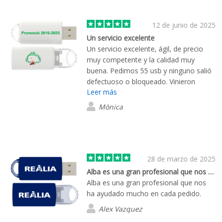
12 de junio de 2025
Un servicio excelente
Un servicio excelente, ágil, de precio
muy competente y la calidad muy
buena. Pedimos 55 usb y ninguno salió
defectuoso o bloqueado. Vinieron
Leer más
puntuales y quedaron muy bonitos con
el logo de la escuela. Sin duda
Mònica
volveremos a trabajar con ellos.
28 de marzo de 2025
Alba es una gran profesional que nos ha…
Alba es una gran profesional que nos
ha ayudado mucho en cada pedido.
Alex Vazquez