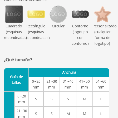
Cuadrado
Rectángulo
Circular
Contorno
Personalizado
(esquinas
(esquinas
(logotipo
(cualquier
redondeadas)
redondeadas)
con
forma de
contorno)
logotipo)
¿Qué tamaño?
Anchura
Guía de
0~20
21~30
31~40
41~50
51~60
tallas
mm
mm
mm
mm
mm
0~20
S
S
S
M
L
mm
21~30
S
S
M
M
L
mm