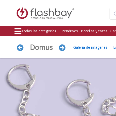
Todas las categorías
Pendrives
Botellas y tazas
Car
Domus
Galería de imágenes
E