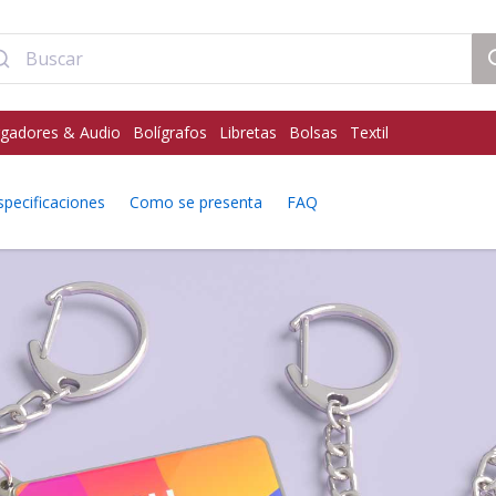
gadores & Audio
Bolígrafos
Libretas
Bolsas
Textil
specificaciones
Como se presenta
FAQ