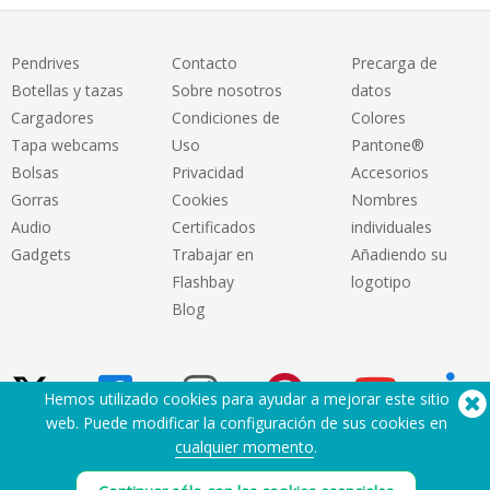
Pendrives
Contacto
Precarga de
Botellas y tazas
Sobre nosotros
datos
Cargadores
Condiciones de
Colores
Tapa webcams
Uso
Pantone®
Bolsas
Privacidad
Accesorios
Gorras
Cookies
Nombres
Audio
Certificados
individuales
Gadgets
Trabajar en
Añadiendo su
Flashbay
logotipo
Blog
Hemos utilizado cookies para ayudar a mejorar este sitio
web. Puede modificar la configuración de sus cookies en
cualquier momento
.
¿Necesita ayuda? Tlf:
(650) 938-3500 (US)
®