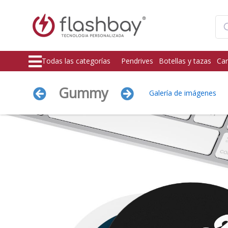
Todas las categorías
Pendrives
Botellas y tazas
Car
Gummy
Galería de imágenes