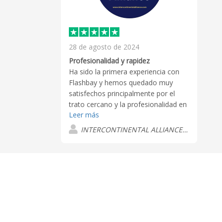
28 de agosto de 2024
Profesionalidad y rapidez
Ha sido la primera experiencia con
Flashbay y hemos quedado muy
satisfechos principalmente por el
trato cercano y la profesionalidad en
Leer más
todo el proceso. La personalizacion
del producto que hemos pedido así
INTERCONTINENTAL ALLIANCE S.L.
como la calidad del mismo es acorde
a las muestras. Repetiremos seguro.