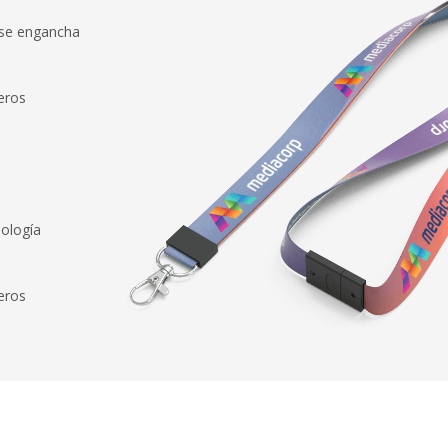
 se engancha
eros
nología
eros