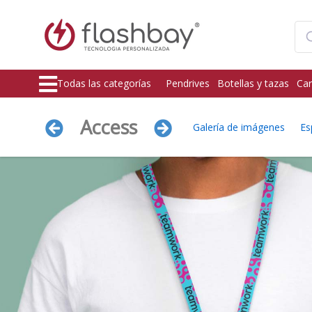
Todas las categorías
Pendrives
Botellas y tazas
Car
Access
Galería de imágenes
Es