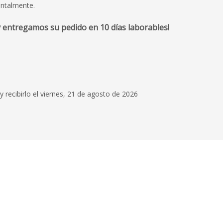
entalmente.
 entregamos su pedido en 10 días laborables!
19 de junio de 2026
Es la segunda vez q
pedido. Los producto
calidad esperada y l
entrega exactos a lo
y recibirlo el viernes, 21 de agosto de 2026
Leer más
Antonia García 