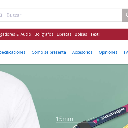
gadores & Audio
Bolígrafos
Libretas
Bolsas
Textil
pecificaciones
Como se presenta
Accesorios
Opiniones
F