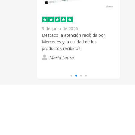
9 de junio de 2026
25 d
ue hago un
Destaco la atención recibida por
la re
s son de la
Mercedes y la calidad de los
perso
os plazos de
productos recibidos
buen
s que dan.
María Laura
M
Sánchez