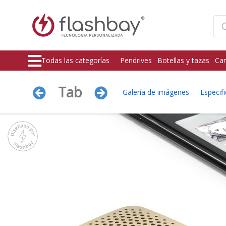
Todas las categorías
Pendrives
Botellas y tazas
Car
Tab
Galería de imágenes
Especif