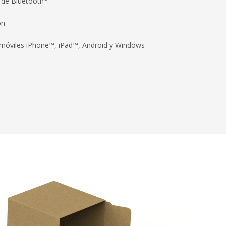
 de Bluetooth
ón
s móviles iPhone™, iPad™, Android y Windows