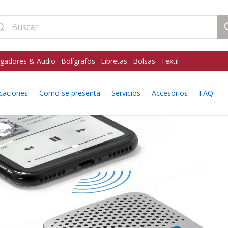
gadores & Audio
Bolígrafos
Libretas
Bolsas
Textil
icaciones
Como se presenta
Servicios
Accesorios
FAQ