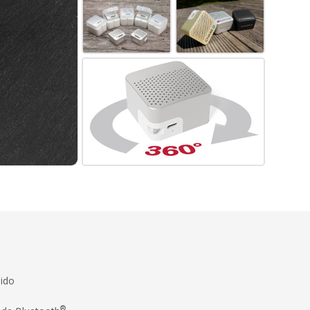
nido
®