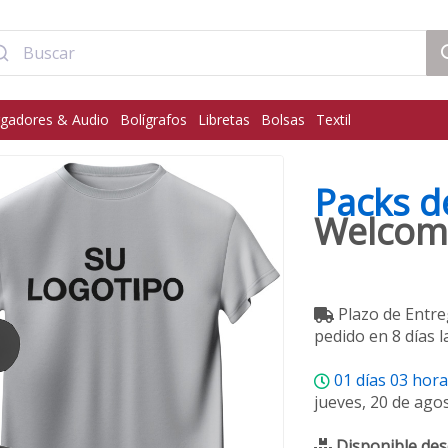
gadores & Audio
Bolígrafos
Libretas
Bolsas
Textil
Packs d
Welcom
Plazo de Entre
pedido en 8 días l
01
días
03
hor
jueves, 20 de ago
Disponible des