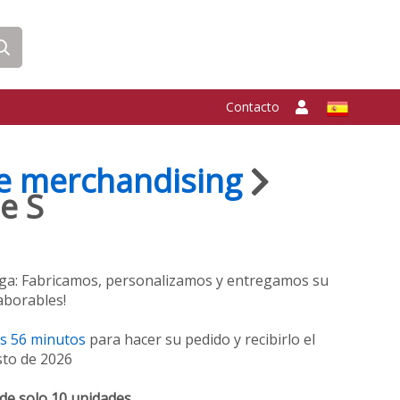
Contacto
e merchandising
e S
ga: Fabricamos, personalizamos y entregamos su
aborables!
as
56
minutos
para hacer su pedido y recibirlo el
sto de 2026
de solo 10 unidades