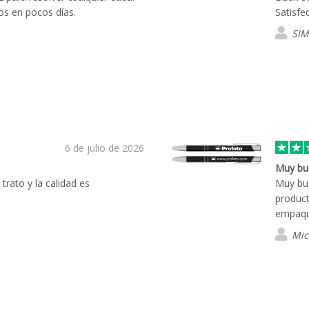
os en pocos días.
Satisfe
SIM
6 de julio de 2026
Muy bu
trato y la calidad es
Muy bue
product
empaqu
Mic