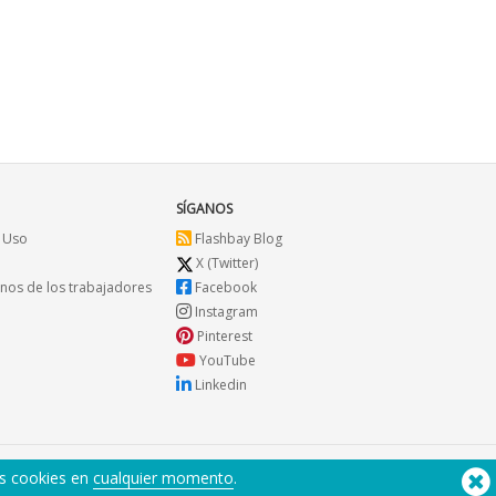
SÍGANOS
 Uso
Flashbay Blog
X (Twitter)
os de los trabajadores
Facebook
Instagram
Pinterest
YouTube
Linkedin
us cookies en
cualquier momento
.
¿Necesita ayuda? Tlf:
(650) 938-3500 (US)