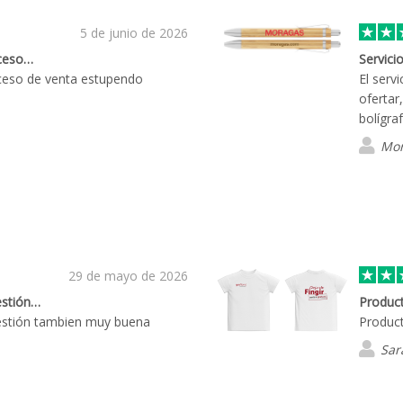
5 de junio de 2026
oceso…
Servici
roceso de venta estupendo
El serv
ofertar
bolígra
Mor
29 de mayo de 2026
estión…
Produc
gestión tambien muy buena
Product
Sar