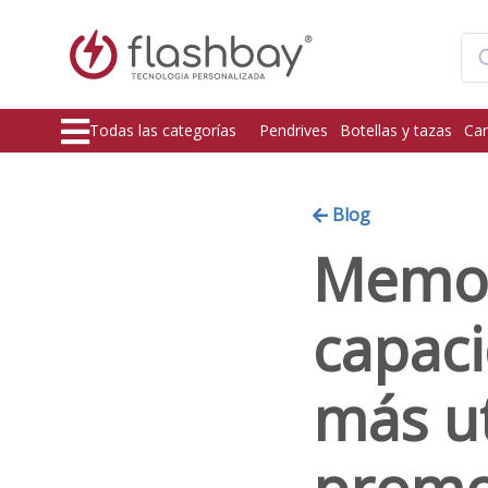
Todas las categorías
Pendrives
Botellas y tazas
Car
Blog
Memor
capac
más ut