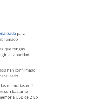
onalizado
para
 abrumado.
vez que tengas
gir la capacidad
dios han confirmado
aralizado.
 las memorias de 2
ién son bastante
a memoria USB de 2 Gb