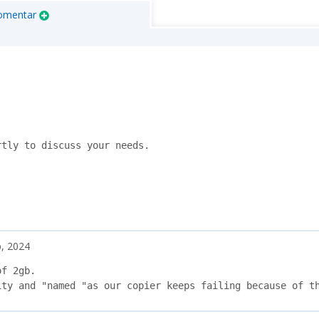
omentar
tly to discuss your needs.

, 2024
f 2gb.

ity and "named "as our copier keeps failing because of t