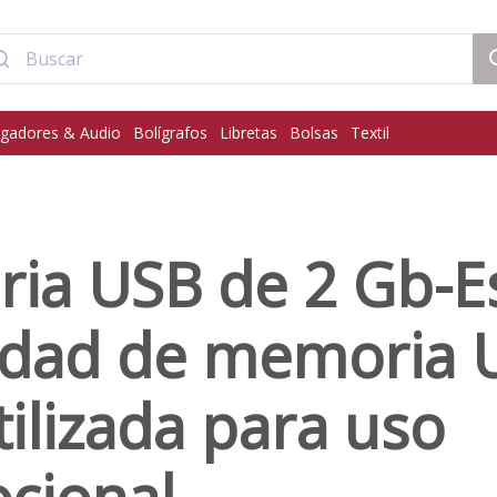
gadores & Audio
Bolígrafos
Libretas
Bolsas
Textil
ia USB de 2 Gb-Es
idad de memoria 
ilizada para uso