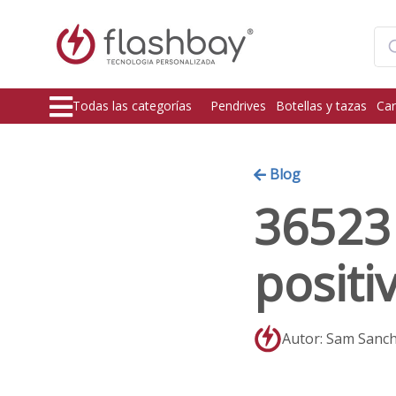
Todas las categorías
Pendrives
Botellas y tazas
Car
Blog
36523 
positi
Autor: Sam Sanc