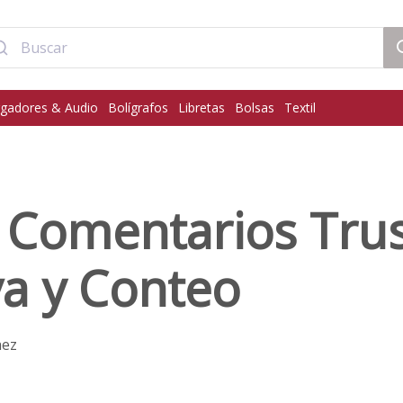
gadores & Audio
Bolígrafos
Libretas
Bolsas
Textil
Comentarios Trus
va y Conteo
hez