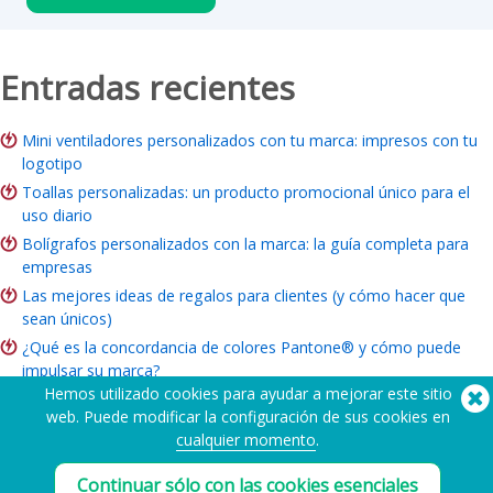
Entradas recientes
Mini ventiladores personalizados con tu marca: impresos con tu
logotipo
Toallas personalizadas: un producto promocional único para el
uso diario
Bolígrafos personalizados con la marca: la guía completa para
empresas
Las mejores ideas de regalos para clientes (y cómo hacer que
sean únicos)
¿Qué es la concordancia de colores Pantone® y cómo puede
impulsar su marca?
Hemos utilizado cookies para ayudar a mejorar este sitio
ROI del merchandising de marca: ¿Vale la pena para su empresa?
web. Puede modificar la configuración de sus cookies en
Guía de artículos benéficos: Ideas, presupuesto y cómo hacer
cualquier momento
.
pedidos
Continuar sólo con las cookies esenciales