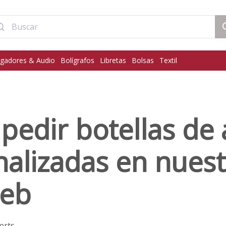
gadores & Audio
Bolígrafos
Libretas
Bolsas
Textil
edir botellas de
alizadas en nues
web
erts