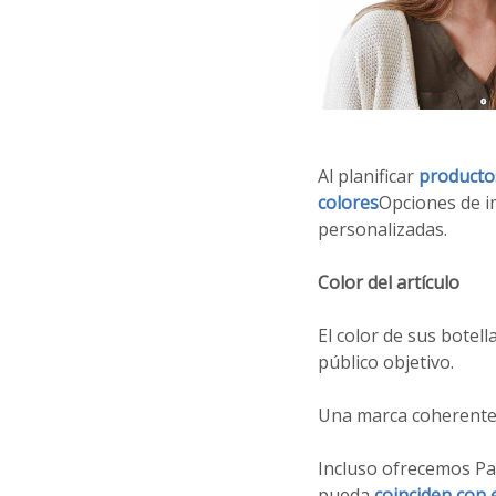
Al planificar
producto
colores
Opciones de i
personalizadas.
Color del artículo
El color de sus botel
público objetivo.
Una marca coherente 
Incluso ofrecemos P
pueda
coinciden con e