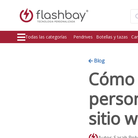
Todas las categorías
Pendrives
Botellas y tazas
Car
Blog
Cómo p
person
sitio 
Autor: Sarah Rob