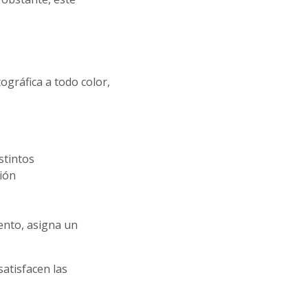
ográfica a todo color,
stintos
ción
ento, asigna un
atisfacen las