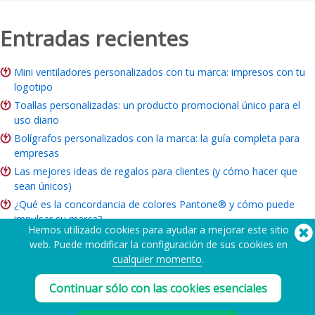
Entradas recientes
Mini ventiladores personalizados con tu marca: impresos con tu
logotipo
Toallas personalizadas: un producto promocional único para el
uso diario
Bolígrafos personalizados con la marca: la guía completa para
empresas
Las mejores ideas de regalos para clientes (y cómo hacer que
sean únicos)
¿Qué es la concordancia de colores Pantone® y cómo puede
impulsar su marca?
Hemos utilizado cookies para ayudar a mejorar este sitio
ROI del merchandising de marca: ¿Vale la pena para su empresa?
web. Puede modificar la configuración de sus cookies en
Guía de artículos benéficos: Ideas, presupuesto y cómo hacer
cualquier momento
.
pedidos
Continuar sólo con las cookies esenciales
¿Necesita ayuda? Tlf:
(650) 938-3500 (US)