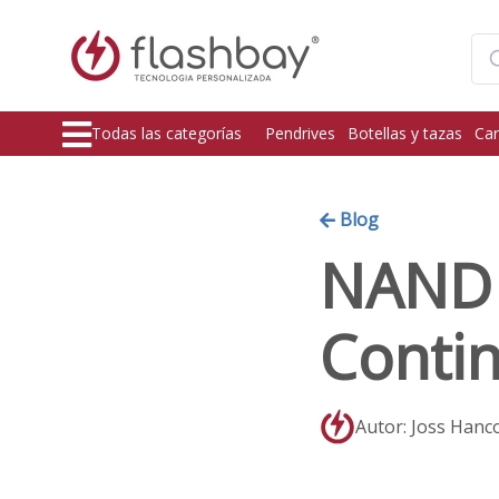
Todas las categorías
Pendrives
Botellas y tazas
Car
Blog
NAND P
Contin
Autor: Joss Hanc