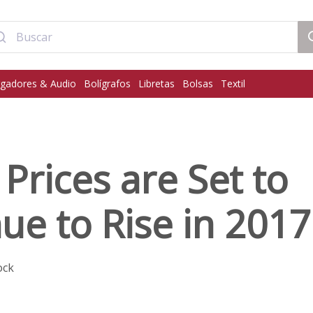
gadores & Audio
Bolígrafos
Libretas
Bolsas
Textil
rices are Set to
ue to Rise in 2017
ock