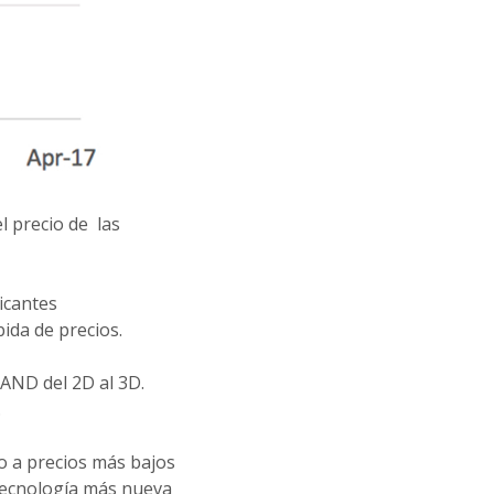
l precio de las
icantes
ida de precios.
AND del 2D al 3D.
.
o a precios más bajos
tecnología más nueva