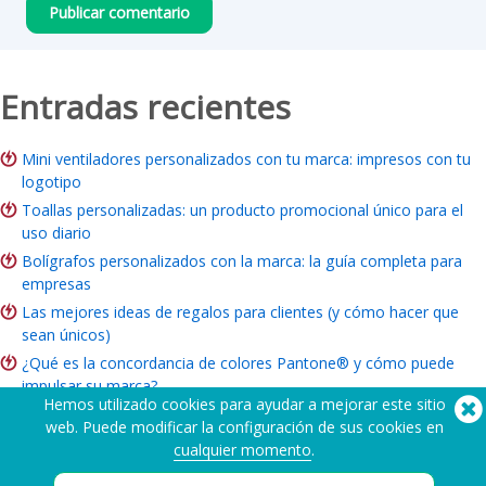
Entradas recientes
Mini ventiladores personalizados con tu marca: impresos con tu
logotipo
Toallas personalizadas: un producto promocional único para el
uso diario
Bolígrafos personalizados con la marca: la guía completa para
empresas
Las mejores ideas de regalos para clientes (y cómo hacer que
sean únicos)
¿Qué es la concordancia de colores Pantone® y cómo puede
impulsar su marca?
Hemos utilizado cookies para ayudar a mejorar este sitio
ROI del merchandising de marca: ¿Vale la pena para su empresa?
web. Puede modificar la configuración de sus cookies en
Guía de artículos benéficos: Ideas, presupuesto y cómo hacer
cualquier momento
.
pedidos