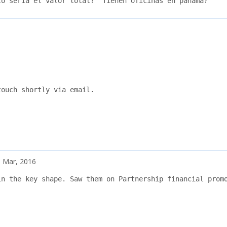
to sería el valor total?  Tienen oficinas en panama?
ouch shortly via email.

 Mar, 2016
n the key shape. Saw them on Partnership financial promo