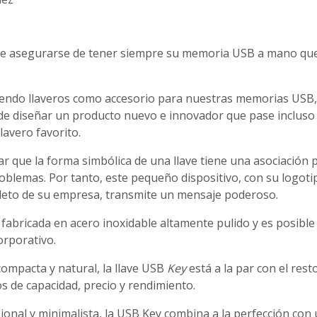
 asegurarse de tener siempre su memoria USB a mano que 
endo llaveros como accesorio para nuestras memorias USB
de diseñar un producto nuevo e innovador que pase incluso 
llavero favorito.
r que la forma simbólica de una llave tiene una asociación p
oblemas. Por tanto, este pequeño dispositivo, con su logot
lleto de su empresa, transmite un mensaje poderoso.
fabricada en acero inoxidable altamente pulido y es posible
orporativo.
ompacta y natural, la llave USB
Key
está a la par con el res
 de capacidad, precio y rendimiento.
onal y minimalista, la USB Key combina a la perfección con u