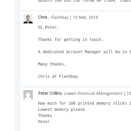
Quiero 100 usb con forma de llave. Cuán
Chris
,
Flashbay
| 10 Mar, 2016
Hi Peter,

Thanks for getting in touch.

A dedicated Account Manager will be in t
Many thanks,

Chris at Flashbay
Peter Collins
,
Lowes Financial Management
| 10
How much for 100 printed memory sticks i
Lowest memory please

Thanks

Peter