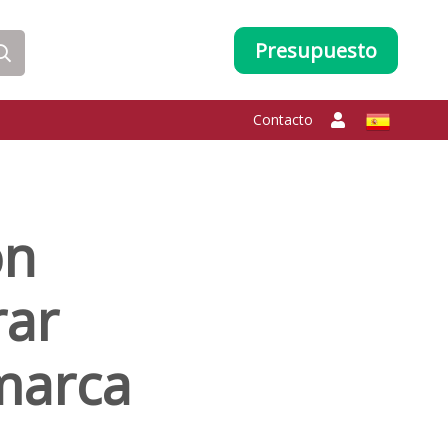
Presupuesto
Contacto
on
rar
 marca