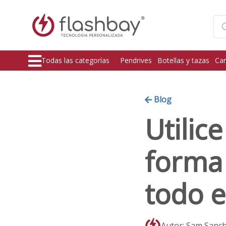
Todas las categorías
Pendrives
Botellas y tazas
Car
Blog
Utili
forma 
todo e
Autor: Sam Sanc