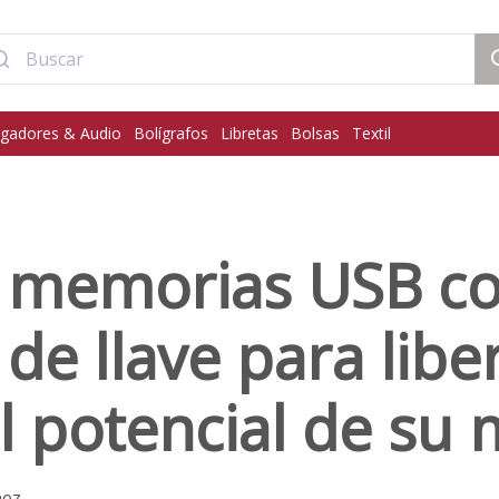
gadores & Audio
Bolígrafos
Libretas
Bolsas
Textil
ce memorias USB c
de llave para libe
l potencial de su
hez