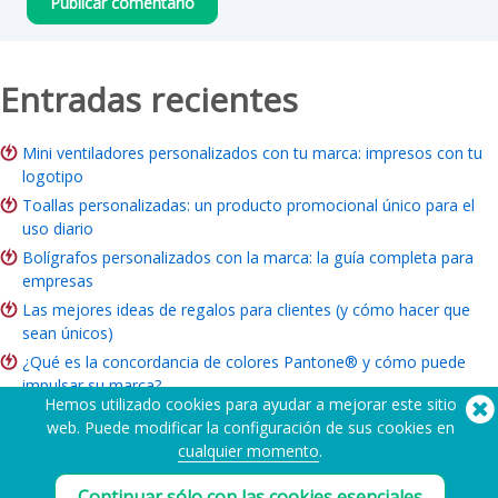
Entradas recientes
Mini ventiladores personalizados con tu marca: impresos con tu
logotipo
Toallas personalizadas: un producto promocional único para el
uso diario
Bolígrafos personalizados con la marca: la guía completa para
empresas
Las mejores ideas de regalos para clientes (y cómo hacer que
sean únicos)
¿Qué es la concordancia de colores Pantone® y cómo puede
impulsar su marca?
Hemos utilizado cookies para ayudar a mejorar este sitio
ROI del merchandising de marca: ¿Vale la pena para su empresa?
web. Puede modificar la configuración de sus cookies en
Guía de artículos benéficos: Ideas, presupuesto y cómo hacer
cualquier momento
.
pedidos
Continuar sólo con las cookies esenciales