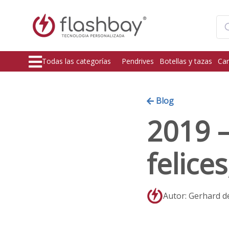
Todas las categorías
Pendrives
Botellas y tazas
Car
Blog
2019 –
felice
Autor: Gerhard d