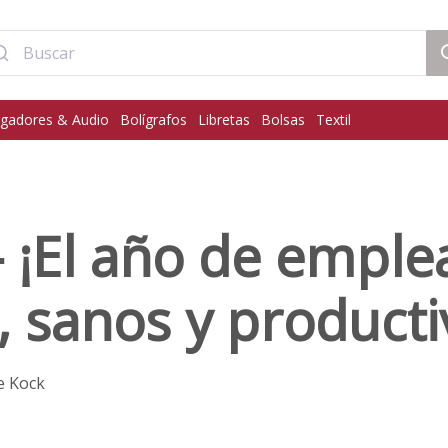
gadores & Audio
Bolígrafos
Libretas
Bolsas
Textil
 ¡El año de empl
s, sanos y producti
e Kock