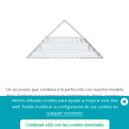
Un accesorio que combina a la perfección con nuestro modelo
Blox. Perfecto para exponer en conferencias, ferias, eventos y
Hemos utilizado cookies para ayudar a mejorar este sitio
mucho más.
web. Puede modificar la configuración de sus cookies en
cualquier momento
.
Ver galería de imágenes
Ver diagrama de dimensiones
Continuar sólo con las cookies esenciales
Área de impresión