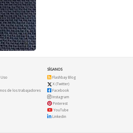
SÍGANOS
 Uso
Flashbay Blog
X (Twitter)
os de los trabajadores
Facebook
Instagram
Pinterest
YouTube
Linkedin