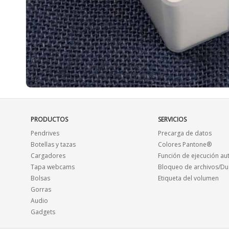
PRODUCTOS
SERVICIOS
Pendrives
Precarga de datos
Botellas y tazas
Colores Pantone®
Cargadores
Función de ejecución au
Tapa webcams
Bloqueo de archivos/Du
Bolsas
Etiqueta del volumen
Gorras
Audio
Gadgets