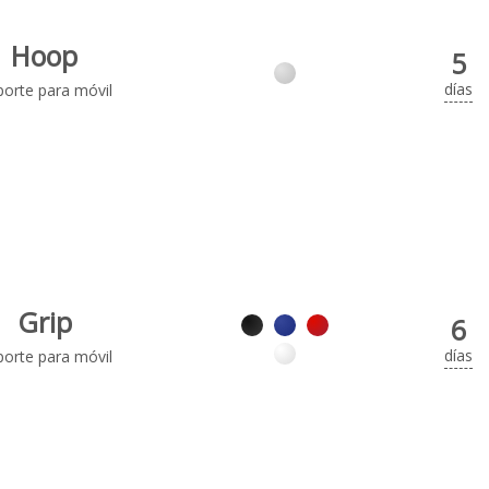
Hoop
5
días
orte para móvil
Grip
6
días
orte para móvil