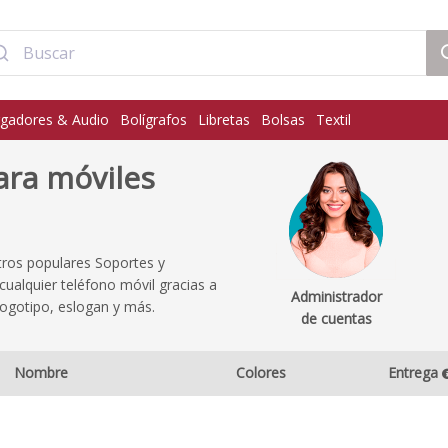
gadores & Audio
Bolígrafos
Libretas
Bolsas
Textil
ara móviles
tros populares Soportes y
ualquier teléfono móvil gracias a
Administrador
logotipo, eslogan y más.
de cuentas
Nombre
Colores
Entrega