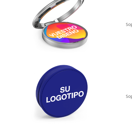
Sop
Sop