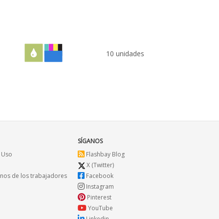
10 unidades
SÍGANOS
 Uso
Flashbay Blog
X (Twitter)
os de los trabajadores
Facebook
Instagram
Pinterest
YouTube
Linkedin