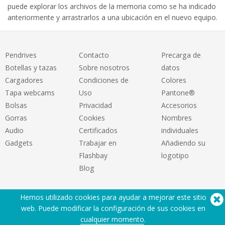
puede explorar los archivos de la memoria como se ha indicado
anteriormente y arrastrarlos a una ubicación en el nuevo equipo.
Pendrives
Contacto
Precarga de
Botellas y tazas
Sobre nosotros
datos
Cargadores
Condiciones de
Colores
Tapa webcams
Uso
Pantone®
Bolsas
Privacidad
Accesorios
Gorras
Cookies
Nombres
Audio
Certificados
individuales
Gadgets
Trabajar en
Añadiendo su
Flashbay
logotipo
Blog
Hemos utilizado cookies para ayudar a mejorar este sitio
web. Puede modificar la configuración de sus cookies en
cualquier momento
.