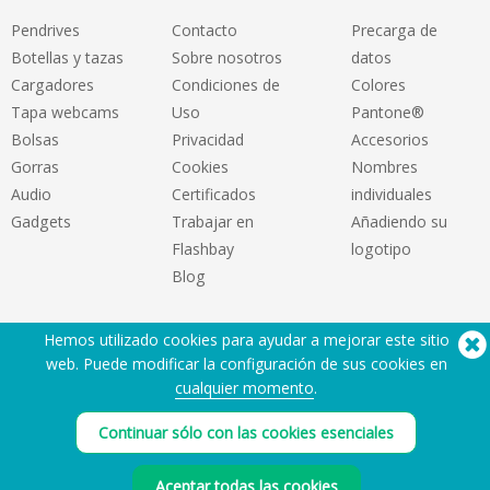
Pendrives
Contacto
Precarga de
Botellas y tazas
Sobre nosotros
datos
Cargadores
Condiciones de
Colores
Tapa webcams
Uso
Pantone®
Bolsas
Privacidad
Accesorios
Gorras
Cookies
Nombres
Audio
Certificados
individuales
Gadgets
Trabajar en
Añadiendo su
Flashbay
logotipo
Blog
Hemos utilizado cookies para ayudar a mejorar este sitio
web. Puede modificar la configuración de sus cookies en
cualquier momento
.
Continuar sólo con las cookies esenciales
¿Necesita ayuda? Tlf:
(650) 938-3500 (US)
®
Copyright © 2026 Flashbay
Aceptar todas las cookies