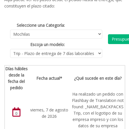
constituyen el plazo citado:
Seleccione una Categoría:
Presupue
Escoja un modelo:
Días hábiles
desde la
Fecha actual*
¿Qué sucede en este día?
fecha del
pedido
Ha realizado un pedido con
Flashbay de Translation not
found: _NAME_BACKPACKS
viernes, 7 de agosto
Trip, con el logotipo de su
0
de 2026
empresa impreso y con los
datos de su empresa