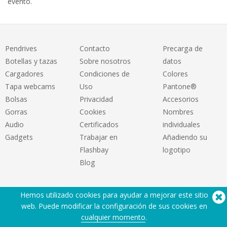
evento.
Pendrives
Contacto
Precarga de
Botellas y tazas
Sobre nosotros
datos
Cargadores
Condiciones de
Colores
Tapa webcams
Uso
Pantone®
Bolsas
Privacidad
Accesorios
Gorras
Cookies
Nombres
Audio
Certificados
individuales
Gadgets
Trabajar en
Añadiendo su
Flashbay
logotipo
Blog
Hemos utilizado cookies para ayudar a mejorar este sitio
web. Puede modificar la configuración de sus cookies en
cualquier momento
.