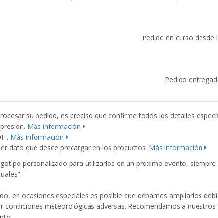
Pedido en curso desde la
Pedido entregad
esar su pedido, es preciso que confirme todos los detalles específ
mpresión.
Más información
DF'.
Más información
er dato que desee precargar en los productos.
Más información
ogotipo personalizado para utilizarlos en un próximo evento, siempr
uales".
o, en ocasiones especiales es posible que debamos ampliarlos debid
or condiciones meteorológicas adversas. Recomendamos a nuestros cl
nto.