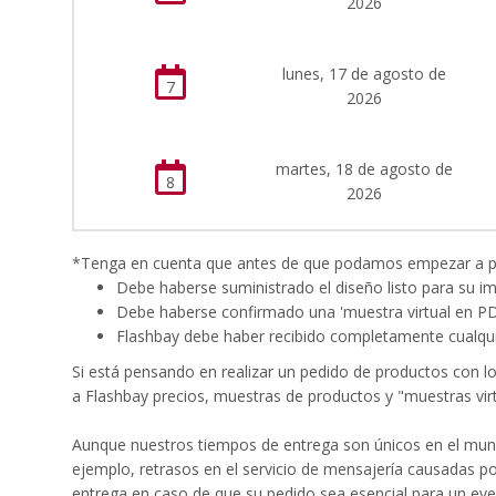
2026
lunes, 17 de agosto de
7
2026
martes, 18 de agosto de
8
2026
*Tenga en cuenta que antes de que podamos empezar a proc
Debe haberse suministrado el diseño listo para su i
Debe haberse confirmado una 'muestra virtual en P
Flashbay debe haber recibido completamente cualqui
Si está pensando en realizar un pedido de productos con l
a Flashbay precios, muestras de productos y "muestras virt
Aunque nuestros tiempos de entrega son únicos en el mund
ejemplo, retrasos en el servicio de mensajería causadas p
entrega en caso de que su pedido sea esencial para un eve