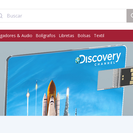
gadores & Audio
Bolígrafos
Libretas
Bolsas
Textil