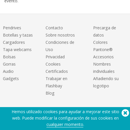
evento.
Pendrives
Contacto
Precarga de
Botellas y tazas
Sobre nosotros
datos
Cargadores
Condiciones de
Colores
Tapa webcams
Uso
Pantone®
Bolsas
Privacidad
Accesorios
Gorras
Cookies
Nombres
Audio
Certificados
individuales
Gadgets
Trabajar en
Añadiendo su
Flashbay
logotipo
Blog
Hemos utilizado cookies para ayudar a mejorar este sitio
web. Puede modificar la configuración de sus cookies en
cualquier momento
.