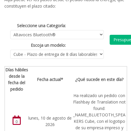
constituyen el plazo citado:
Seleccione una Categoría:
Presupue
Escoja un modelo:
Días hábiles
desde la
Fecha actual*
¿Qué sucede en este día?
fecha del
pedido
Ha realizado un pedido con
Flashbay de Translation not
found:
_NAME_BLUETOOTH_SPEA
lunes, 10 de agosto de
KERS Cube, con el logotipo
0
2026
de su empresa impreso y