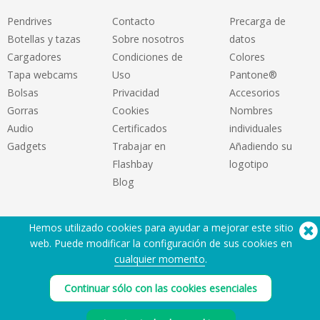
Pendrives
Contacto
Precarga de
Botellas y tazas
Sobre nosotros
datos
Cargadores
Condiciones de
Colores
Tapa webcams
Uso
Pantone®
Bolsas
Privacidad
Accesorios
Gorras
Cookies
Nombres
Audio
Certificados
individuales
Gadgets
Trabajar en
Añadiendo su
Flashbay
logotipo
Blog
Hemos utilizado cookies para ayudar a mejorar este sitio
web. Puede modificar la configuración de sus cookies en
cualquier momento
.
¿Necesita ayuda? Tlf:
(650) 938-3500 (US)
Continuar sólo con las cookies esenciales
®
Copyright © 2026 Flashbay