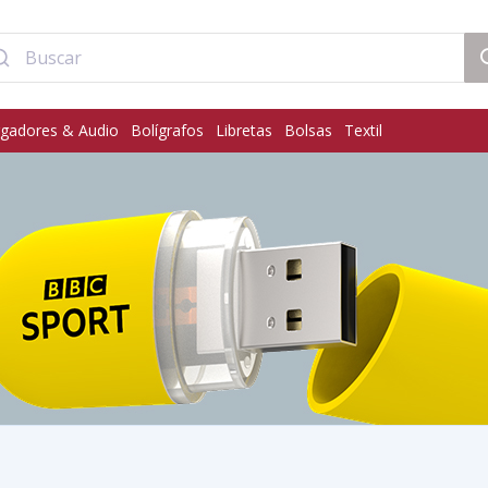
gadores & Audio
Bolígrafos
Libretas
Bolsas
Textil