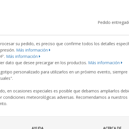
Pedido entregad
esar su pedido, es preciso que confirme todos los detalles específ
mpresión.
Más información
DF'.
Más información
er dato que desee precargar en los productos.
Más información
ogotipo personalizado para utilizarlos en un próximo evento, siempr
uales".
o, en ocasiones especiales es posible que debamos ampliarlos debid
or condiciones meteorológicas adversas. Recomendamos a nuestros cl
nto.
AYUDA
ACERCA DE